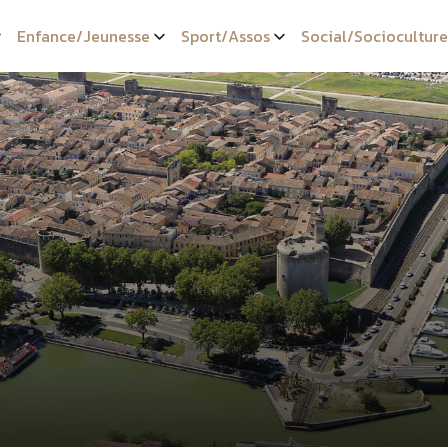
Enfance/Jeunesse
Sport/Assos
Social/Socioculture