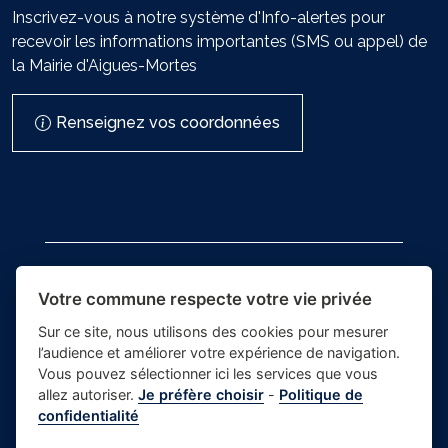
Inscrivez-vous à notre système d'Info-alertes pour
recevoir les informations importantes (SMS ou appel) de
la Mairie d'Aigues-Mortes
Renseignez vos coordonnées
Votre commune respecte votre vie privée
Sur ce site, nous utilisons des cookies pour mesurer
- Mairie
l’audience et améliorer votre expérience de navigation.
Place du village la solution web
d'Aigues-
Vous pouvez sélectionner ici les services que vous
et appli des collectivités
allez autoriser.
Je préfère choisir
-
Politique de
Mortes
confidentialité
Crédits photos
-
Mentions Légales
-
Gestion
-
Politique de confidentialité
des cookies