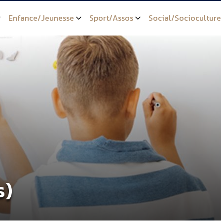
Enfance/Jeunesse
Sport/Assos
Social/Socioculture
s)