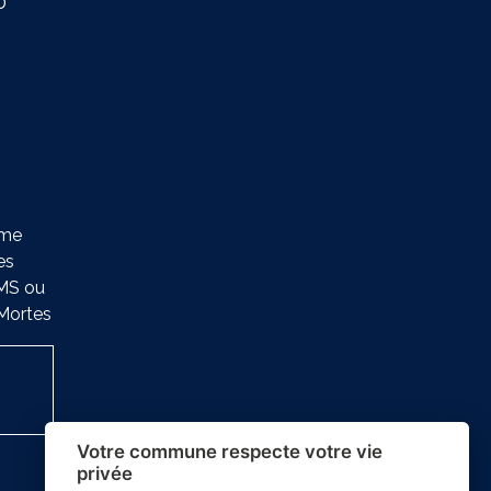
0
ème
es
SMS ou
-Mortes
Votre commune respecte votre vie
privée