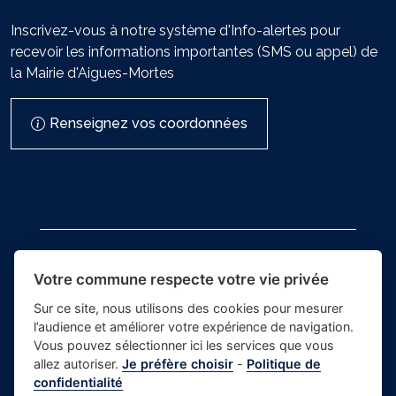
Inscrivez-vous à notre système d'Info-alertes pour
recevoir les informations importantes (SMS ou appel) de
la Mairie d'Aigues-Mortes
Renseignez vos coordonnées
Votre commune respecte votre vie privée
Sur ce site, nous utilisons des cookies pour mesurer
- Mairie
l’audience et améliorer votre expérience de navigation.
Place du village la solution web
d'Aigues-
Vous pouvez sélectionner ici les services que vous
et appli des collectivités
allez autoriser.
Je préfère choisir
-
Politique de
Mortes
confidentialité
Crédits photos
-
Mentions Légales
-
Gestion