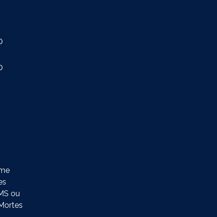
0
0
ème
es
SMS ou
-Mortes