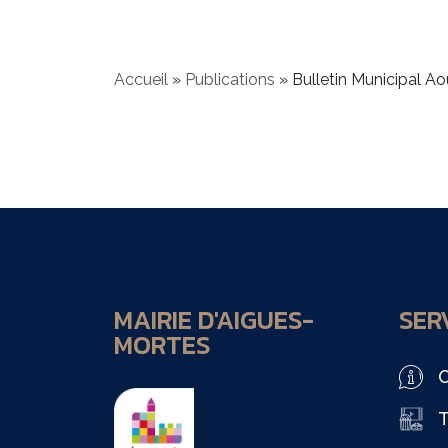
Accueil
»
Publications
»
Bulletin Municipal Ao
MAIRIE D'AIGUES-
SERV
MORTES
O
T