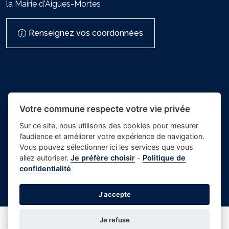
la Mairie d'Aigues-Mortes
Renseignez vos coordonnées
Votre commune respecte votre vie privée
Sur ce site, nous utilisons des cookies pour mesurer
l’audience et améliorer votre expérience de navigation.
- Mairie
Vous pouvez sélectionner ici les services que vous
Place du village la solution web
d'Aigues-
allez autoriser.
Je préfère choisir
-
Politique de
et appli des collectivités
confidentialité
Mortes
Crédits photos
-
-
Gestion des cookies
J'accepte
Je refuse