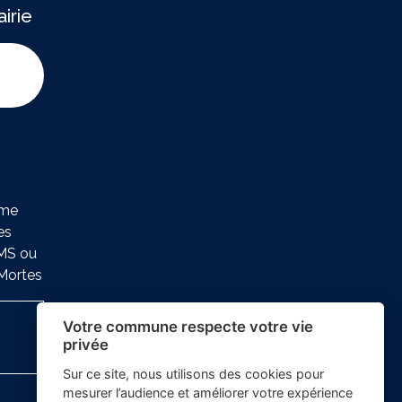
irie
ure
ème
es
SMS ou
-Mortes
Votre commune respecte votre vie
privée
Sur ce site, nous utilisons des cookies pour
mesurer l’audience et améliorer votre expérience