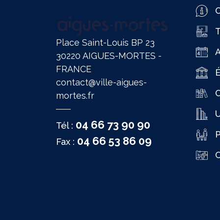
O
T
Place Saint-Louis BP 23
30220 AIGUES-MORTES -
FRANCE
É
contact@ville-aigues-
C
mortes.fr
04 66 73 90 90
Tél :
P
04 66 53 86 09
Fax :
C