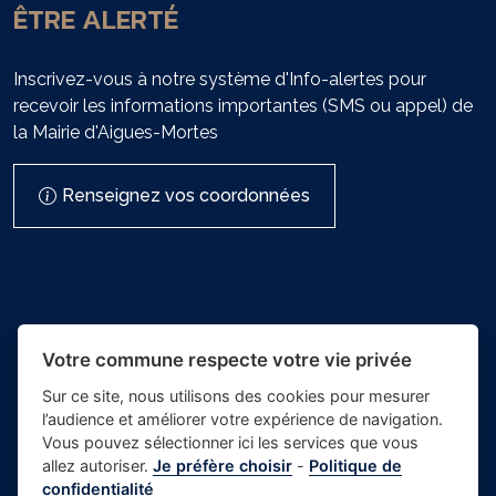
ÊTRE ALERTÉ
Inscrivez-vous à notre système d'Info-alertes pour
recevoir les informations importantes (SMS ou appel) de
la Mairie d'Aigues-Mortes
Renseignez vos coordonnées
Votre commune respecte votre vie privée
Sur ce site, nous utilisons des cookies pour mesurer
l’audience et améliorer votre expérience de navigation.
- Mairie
Vous pouvez sélectionner ici les services que vous
Place du village la solution web
d'Aigues-
allez autoriser.
Je préfère choisir
-
Politique de
et appli des collectivités
confidentialité
Mortes