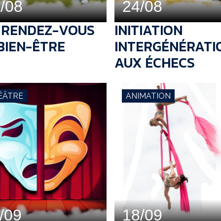
/08
24/08
 RENDEZ-VOUS
INITIATION
BIEN-ÊTRE
INTERGÉNÉRATI
AUX ÉCHECS
ÉÂTRE
ANIMATION
/09
18/09