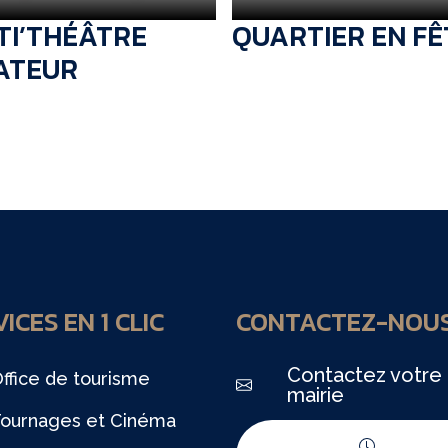
TI’THÉÂTRE
QUARTIER EN FÊ
ATEUR
ICES EN 1 CLIC
CONTACTEZ-NOU
Contactez votre
ffice de tourisme
mairie
ournages et Cinéma