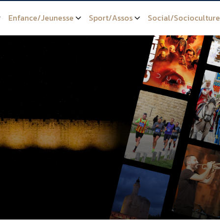
Enfance/Jeunesse
Sport/Assos
Social/Socioculture