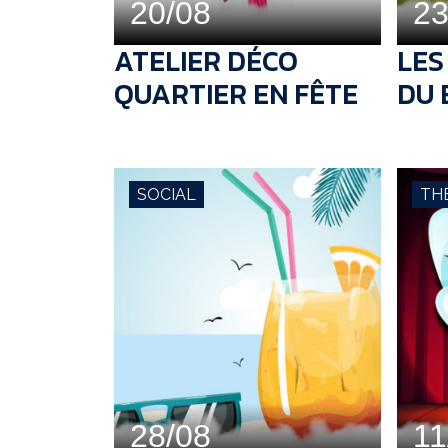
20/08
23
ATELIER DÉCO
LES
QUARTIER EN FÊTE
DU 
SOCIAL
TH
28/08
11