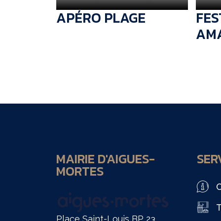
APÉRO PLAGE
FES
AM
MAIRIE D'AIGUES-
SERV
MORTES
O
T
Place Saint-Louis BP 23