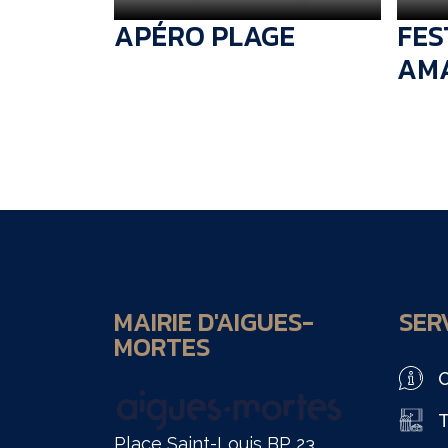
APÉRO PLAGE
FES
AM
MAIRIE D'AIGUES-
SERV
MORTES
O
T
Place Saint-Louis BP 23