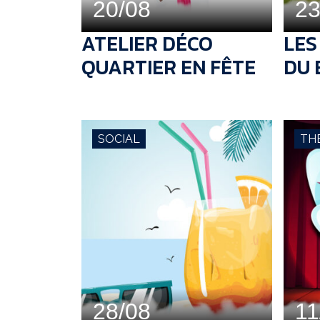
20/08
23
ATELIER DÉCO
LES
QUARTIER EN FÊTE
DU 
SOCIAL
TH
28/08
11