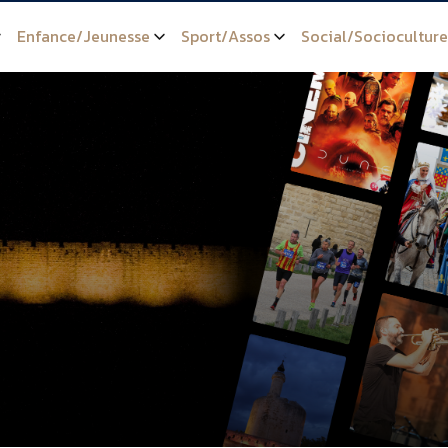
Enfance/Jeunesse
Sport/Assos
Social/Socioculture