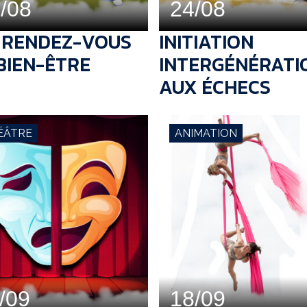
/08
24/08
 RENDEZ-VOUS
INITIATION
BIEN-ÊTRE
INTERGÉNÉRATI
AUX ÉCHECS
ÉÂTRE
ANIMATION
/09
18/09