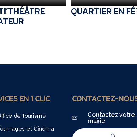
TI’THÉÂTRE
QUARTIER EN FÊ
ATEUR
ICES EN 1 CLIC
CONTACTEZ-NOU
Contactez votre
ffice de tourisme
mairie
ournages et Cinéma