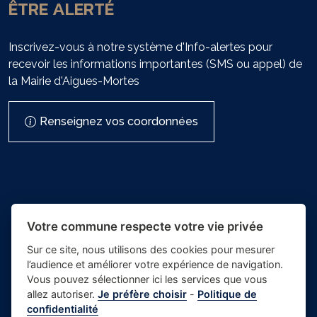
ÊTRE ALERTÉ
Inscrivez-vous à notre système d'Info-alertes pour
recevoir les informations importantes (SMS ou appel) de
la Mairie d'Aigues-Mortes
Renseignez vos coordonnées
Votre commune respecte votre vie privée
Sur ce site, nous utilisons des cookies pour mesurer
l’audience et améliorer votre expérience de navigation.
- Mairie
Vous pouvez sélectionner ici les services que vous
Place du village la solution web
d'Aigues-
allez autoriser.
Je préfère choisir
-
Politique de
et appli des collectivités
confidentialité
Mortes