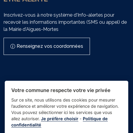
Inscrivez-vous à notre système d'Info-alertes pour
recevoir les informations importantes (SMS ou appel) de
la Mairie d'Aigues-Mortes
Renseignez vos coordonnées
Votre commune respecte votre vie privée
Sur ce site, nous utilisons des cookies pour mesurer
l’audience et améliorer votre expérience de navigation.
- Mairie
Vous pouvez sélectionner ici les services que vous
Place du village la solution web
d'Aigues-
allez autoriser.
Je préfère choisir
-
Politique de
et appli des collectivités
confidentialité
Mortes
Crédits photos
-
-
Gestion des cookies