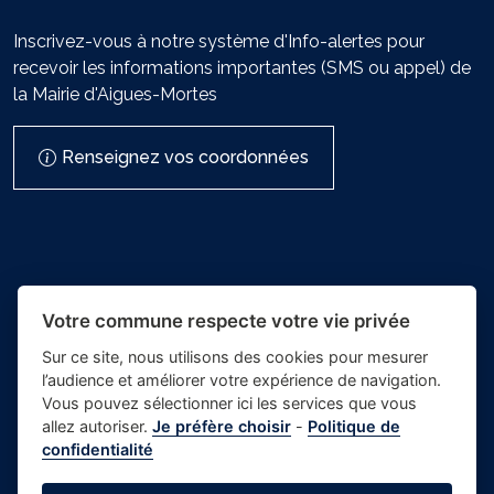
Inscrivez-vous à notre système d'Info-alertes pour
recevoir les informations importantes (SMS ou appel) de
la Mairie d'Aigues-Mortes
Renseignez vos coordonnées
Votre commune respecte votre vie privée
Sur ce site, nous utilisons des cookies pour mesurer
l’audience et améliorer votre expérience de navigation.
- Mairie
Vous pouvez sélectionner ici les services que vous
Place du village la solution web
d'Aigues-
allez autoriser.
Je préfère choisir
-
Politique de
et appli des collectivités
confidentialité
Mortes
Crédits photos
-
-
Gestion des cookies