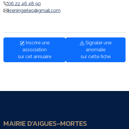
06 22 46 48 90
kreningerleo@gmail.com
Inscrire une
Signaler une
association
anomalie
sur cet annuaire
sur cette fiche
MAIRIE D'AIGUES-MORTES