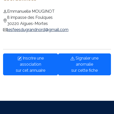
Emmanuelle MOUGINOT
8 impasse des Foulques
30220 Aigues-Mortes
lesfeesdugrandnord@gmail.com
Inscrire une
Signaler une
association
anomalie
sur cet annuaire
sur cette fiche