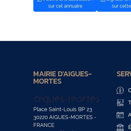
sur cet annuaire
sur cette
MAIRIE D'AIGUES-
SERV
MORTES
O
T
Place Saint-Louis BP 23
30220 AIGUES-MORTES -
FRANCE
É