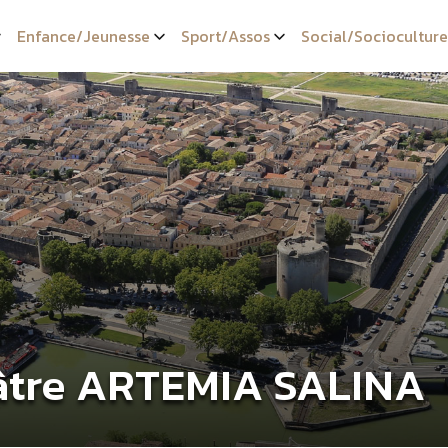
Enfance/Jeunesse
Sport/Assos
Social/Socioculture
âtre ARTEMIA SALINA