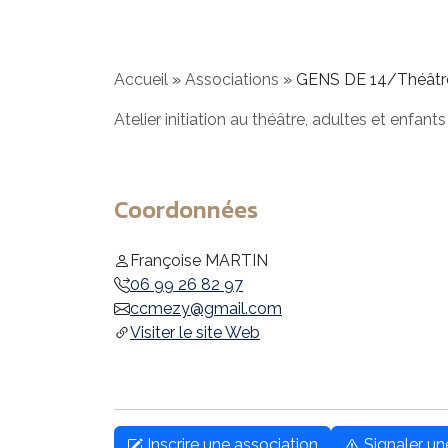
Accueil
»
Associations
»
GENS DE 14/Théât
Atelier initiation au théâtre, adultes et enfants
Coordonnées
Françoise MARTIN
06 99 26 82 97
ccmezy@gmail.com
Visiter le site Web
Inscrire une association
Signaler u