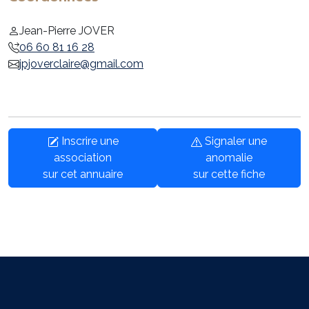
Jean-Pierre JOVER
06 60 81 16 28
jpjoverclaire@gmail.com
Inscrire une
Signaler une
association
anomalie
sur cet annuaire
sur cette fiche