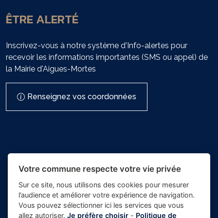
ÊTRE ALERTÉ
Inscrivez-vous à notre système d'Info-alertes pour
recevoir les informations importantes (SMS ou appel) de
la Mairie d'Aigues-Mortes
Renseignez vos coordonnées
Votre commune respecte votre vie privée
Sur ce site, nous utilisons des cookies pour mesurer
l’audience et améliorer votre expérience de navigation.
- Mairie
Vous pouvez sélectionner ici les services que vous
Place du village la solution web
d'Aigues-
allez autoriser.
Je préfère choisir
-
Politique de