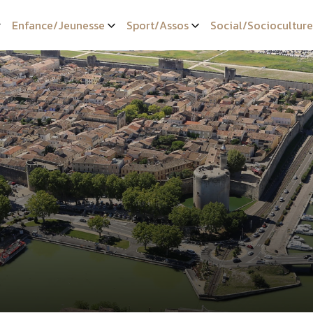
Enfance/Jeunesse
Sport/Assos
Social/Socioculture