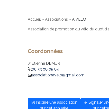
Accueil
»
Associations
»
A VELO
Association de promotion du vélo du quotidien
Coordonnées
Etienne DEMUR
06 33 08 05 84
associationavelo@gmail.com
Inscrire une association
Signaler u
sur cet annuaire
sur cette